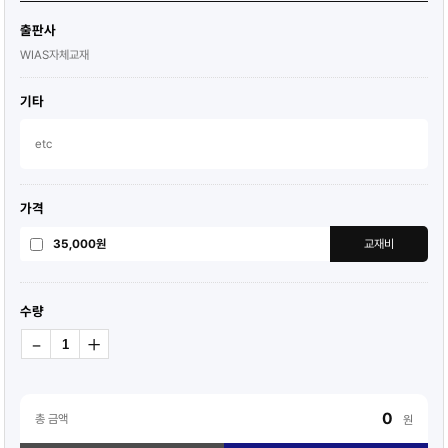
출판사
WIAS자체교재
기타
etc
가격
35,000원
교재비
수량
+
-
0
총 금액
원