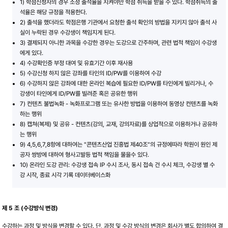
1) 학점신청자의 경우 소정 출석율을 지켜야만 학점 취득을 받을 수 있다. 학점취득의 출
석율은 해당 규정을 적용한다.
2) 출석을 했더라도 학점은행 기관에서 요청한 출석 확인의 방법을 지키지 않아 출석 사
실이 누락된 경우 수강생이 책임지게 된다.
3) 결제되지 아니한 과목을 수강한 경우는 도강으로 간주하며, 관련 법적 책임이 수강생
에게 있다.
4) 수강확인증 부정 대여 및 유효기간 이후 재사용
5) 수강신청 하지 않은 강좌를 타인의 ID/PW를 이용하여 수강
6) 수강하지 않은 강좌에 대한 온라인 복습에 필요한 ID/PW를 타인에게 빌리거나, 수
강생이 타인에게 ID/PW를 빌려준 혹은 공유한 행위
7) 컨텐츠 불법녹화 - 녹화프로그램 또는 유사한 방법을 이용하여 동영상 컨텐츠를 녹화
하는 행위
8) 캡쳐(복제) 및 공유 - 컨텐츠(강의, 교재, 강의자료)를 상업적으로 이용하거나 공유하
는 행위
9) 4,5,6,7,8항에 대하여는 "콘텐츠산업 진흥법 제40조"의 규정에따라 학원이 원인 제
공자 쌍방에 대하여 형사고발등 법적 책임을 물을수 있다.
10) 온라인 도강 관리: 수강생 접속 IP 수시 조사, 동시 접속 건 수시 체크, 수강생 별 수
강 시작, 종료 시각 기록 데이터베이스화
제 5 조 (수강방식 변경)
수강하는 과정 및 방식을 변경할 수 있다. 단, 과정 및 수강 방식의 변경은 회사가 별도 합의하여 결