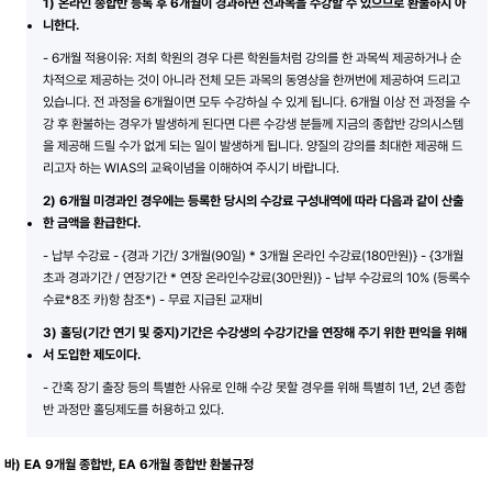
1) 온라인 종합반 등록 후 6개월이 경과하면 전과목을 수강할 수 있으므로 환불하지 아
니한다.
- 6개월 적용이유: 저희 학원의 경우 다른 학원들처럼 강의를 한 과목씩 제공하거나 순
차적으로 제공하는 것이 아니라 전체 모든 과목의 동영상을 한꺼번에 제공하여 드리고
있습니다. 전 과정을 6개월이면 모두 수강하실 수 있게 됩니다. 6개월 이상 전 과정을 수
강 후 환불하는 경우가 발생하게 된다면 다른 수강생 분들께 지금의 종합반 강의시스템
을 제공해 드릴 수가 없게 되는 일이 발생하게 됩니다. 양질의 강의를 최대한 제공해 드
리고자 하는 WIAS의 교육이념을 이해하여 주시기 바랍니다.
2) 6개월 미경과인 경우에는 등록한 당시의 수강료 구성내역에 따라 다음과 같이 산출
한 금액을 환급한다.
- 납부 수강료 - {경과 기간/ 3개월(90일) * 3개월 온라인 수강료(180만원)} - {3개월
초과 경과기간 / 연장기간 * 연장 온라인수강료(30만원)} - 납부 수강료의 10% (등록수
수료*8조 카)항 참조*) - 무료 지급된 교재비
3) 홀딩(기간 연기 및 중지)기간은 수강생의 수강기간을 연장해 주기 위한 편익을 위해
서 도입한 제도이다.
- 간혹 장기 출장 등의 특별한 사유로 인해 수강 못할 경우를 위해 특별히 1년, 2년 종합
반 과정만 홀딩제도를 허용하고 있다.
바) EA 9개월 종합반, EA 6개월 종합반 환불규정