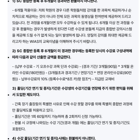
1) SC 종합반 등록 후 6개월이 경과하면 환불하지 아니한다.
- 6개월 적용이유: 저희 학원의 경우 다른 학원들처럼 강의를 한 과목씩 제공하거나 순
차적으로 제공하는 것이 아니라 전체 모든 과목의 동영상을 한꺼번에 제공하여 드리고
있습니다. 전 과정을 6개월이면 모두 수강하실 수 있게 됩니다. 6개월 이상 전 과정을 수
강 후 환불하는 경우가 발생하게 된다면 다른 수강생 분들께 지금의 종합반 강의시스템
을 제공해 드릴 수가 없게 되는 일이 발생하게 됩니다. 양질의 강의를 최대한 제공해 드
리고자 하는 WIAS의 교육이념을 이해하여 주시기 바랍니다.
2) SC 종합반 등록 후 6개월이 미 경과한 경우에는 등록한 당시의 수강료 구성내역에
따라 다음과 같이 산출한 금액을 환급한다.
- (납부 수강료 - 기 오프수강 과목 단과 수강료) - {경과 기간/ 3개월(90일) * 3개월 온
라인 수강료(180만원)} - {3개월초과 경과기간 / 연장기간 * 연장 온라인수강료(90만
원)} - 납부수강료의 10% (등록수수료*8조 카)항 참조*) - 지급된 교재비
3) 홀딩(기간 연기 및 중지)기간은 수강생의 수강기간을 연장해 주기 위한 편익을 위해
서 도입한 제도이다.
- 간혹 장기 출장등의 특별한 사유로 인해 수강 못할 경우를 위해 특별히 종합반 과정에
만 홀딩제도를 허용하고 있다.
- 홀딩기간은 1회 60일까지 가능하며 총 2회까지 신청 가능하다.
- 환불 시 규정에 나와있는 수강 기간(경과 개월) 에는 홀딩(기간 연기 및 중지)기간도
포함된다.
4) 수강 홀딩(기간 연기 및 중지)시에는 환불하지 아니한다.